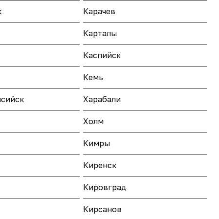
к
Карачев
Карталы
Каспийск
Кемь
сийск
Харабали
Холм
Кимры
Киренск
Кировград
Кирсанов