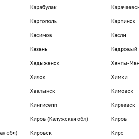
Карабулак
Карачаевс
Каргополь
Карпинск
Касимов
Касли
Казань
Кедровый
Хадыженск
Ханты-Ман
Хилок
Химки
Хвалынск
Кимовск
Кингисепп
Киреевск
Киров (Калужская обл)
Киров
ая обл)
Кировск
Кирс