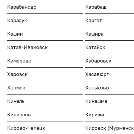
Карабаново
Карабаш
Карасук
Каргат
Кашин
Кашира
Катав-Ивановск
Катайск
Кемерово
Хабаровск
Харовск
Хасавюрт
Холмск
Хотьково
Кинель
Кинешма
Кириллов
Кириши
Кирово-Чепецк
Кировск (Мурманск