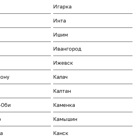
Игарка
Инта
Ишим
Ивангород
Ижевск
Дону
Калач
Калтан
-Оби
Каменка
о
Камышин
а
Канск