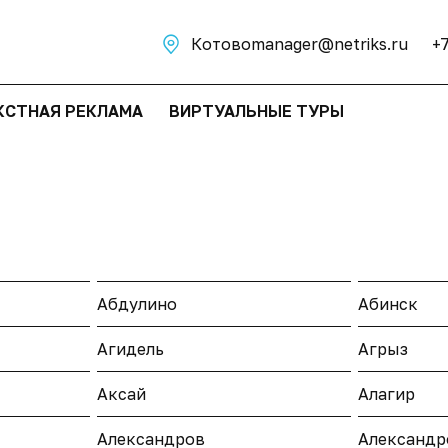
Котово
manager@netriks.ru
+
КСТНАЯ РЕКЛАМА
ВИРТУАЛЬНЫЕ ТУРЫ
Абдулино
Абинск
Агидель
Агрыз
Аксай
Алагир
Александров
Александр