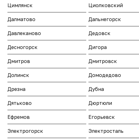
Цимлянск
Циолковский
Далматово
Дальнегорск
Давлеканово
Дедовск
Десногорск
Дигора
Дмитров
Дмитровск
Долинск
Домодедово
Дрезна
Дубна
Дятьково
Дюртюли
Ефремов
Егорьевск
Электрогорск
Электросталь