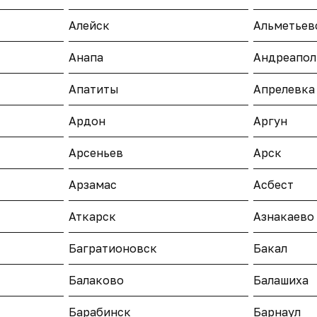
Алейск
Альметьев
Анапа
Андреапол
Апатиты
Апрелевка
Ардон
Аргун
Арсеньев
Арск
Арзамас
Асбест
Аткарск
Азнакаево
Багратионовск
Бакал
Балаково
Балашиха
Барабинск
Барнаул