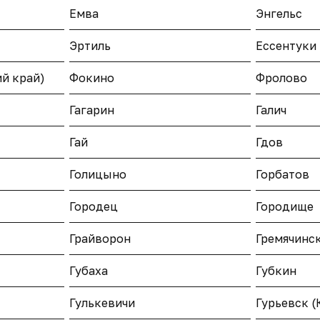
Емва
Энгельс
Эртиль
Ессентуки
й край)
Фокино
Фролово
Гагарин
Галич
Гай
Гдов
Голицыно
Горбатов
Городец
Городище
Грайворон
Гремячинс
Губаха
Губкин
Гулькевичи
Гурьевск (