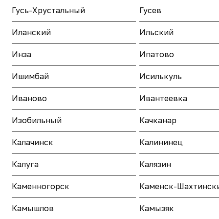
Гусь-Хрустальный
Гусев
Иланский
Ильский
Инза
Ипатово
Ишимбай
Исилькуль
Иваново
Ивантеевка
Изобильный
Качканар
Калачинск
Калининец
Калуга
Калязин
Каменногорск
Каменск-Шахтинск
Камышлов
Камызяк