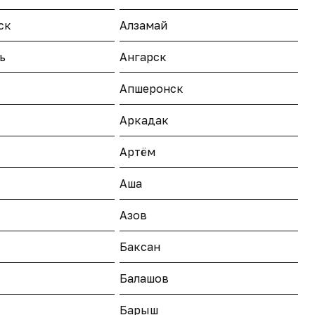
ск
Алзамай
ь
Ангарск
Апшеронск
Аркадак
Артём
Аша
Азов
Баксан
Балашов
Барыш