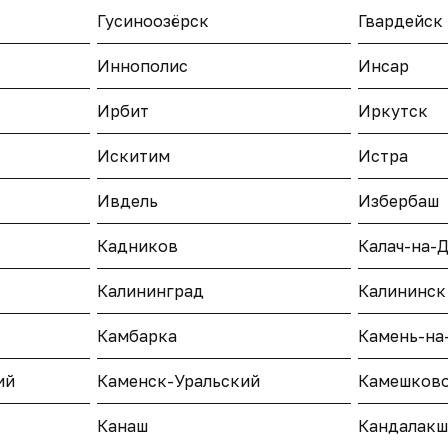
Гусиноозёрск
Гвардейск
Иннополис
Инсар
Ирбит
Иркутск
Искитим
Истра
Ивдель
Избербаш
Кадников
Калач-на-
Калининград
Калининск
Камбарка
Камень-на
ий
Каменск-Уральский
Камешков
Канаш
Кандалакш