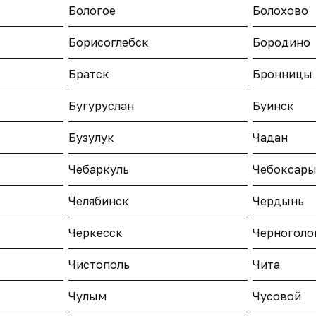
Бологое
Болохово
Борисоглебск
Бородино
Братск
Бронницы
Бугуруслан
Буинск
Бузулук
Чадан
Чебаркуль
Чебоксар
Челябинск
Чердынь
Черкесск
Черноголо
Чистополь
Чита
Чулым
Чусовой