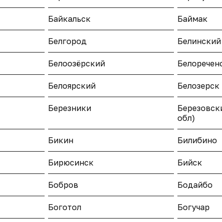
Байкальск
Баймак
Белгород
Белинский
Белоозёрский
Белоречен
Белоярский
Белозерск
Березники
Березовск
обл)
Бикин
Билибино
Бирюсинск
Бийск
Бобров
Бодайбо
Боготол
Богучар