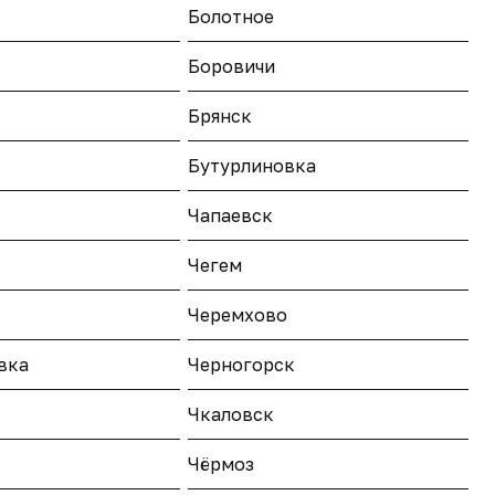
Болотное
Боровичи
Брянск
Бутурлиновка
Чапаевск
ы
Чегем
Черемхово
вка
Черногорск
Чкаловск
Чёрмоз