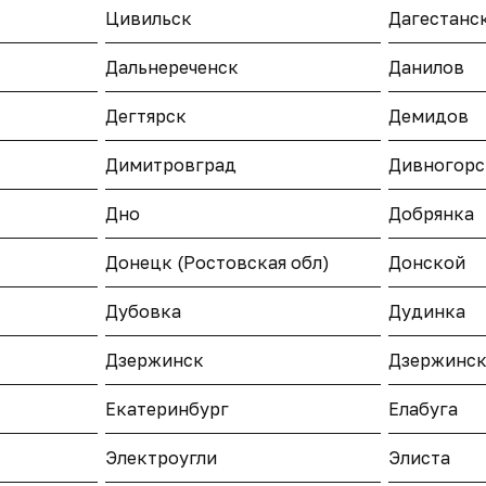
Цивильск
Дагестанс
Дальнереченск
Данилов
Дегтярск
Демидов
Димитровград
Дивногорс
Дно
Добрянка
Донецк (Ростовская обл)
Донской
Дубовка
Дудинка
Дзержинск
Дзержинс
Екатеринбург
Елабуга
Электроугли
Элиста