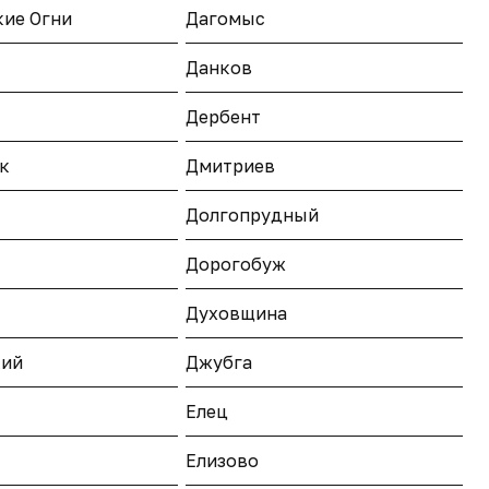
кие Огни
Дагомыс
Данков
Дербент
к
Дмитриев
Долгопрудный
Дорогобуж
Духовщина
кий
Джубга
Елец
Елизово