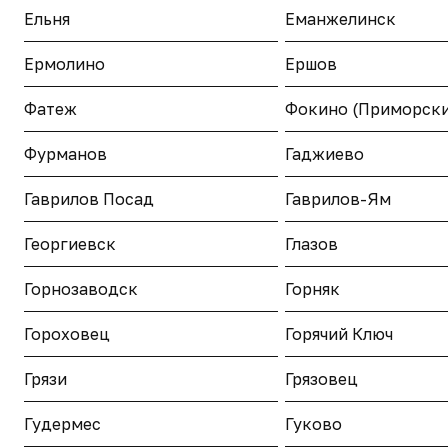
Ельня
Еманжелинск
Ермолино
Ершов
Фатеж
Фокино (Приморски
Фурманов
Гаджиево
Гаврилов Посад
Гаврилов-Ям
Георгиевск
Глазов
Горнозаводск
Горняк
Гороховец
Горячий Ключ
Грязи
Грязовец
Гудермес
Гуково