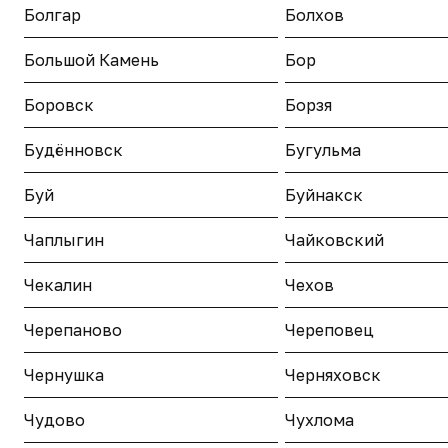
Болгар
Болхов
Большой Камень
Бор
Боровск
Борзя
Будённовск
Бугульма
Буй
Буйнакск
Чаплыгин
Чайковский
Чекалин
Чехов
Черепаново
Череповец
Чернушка
Черняховск
Чудово
Чухлома